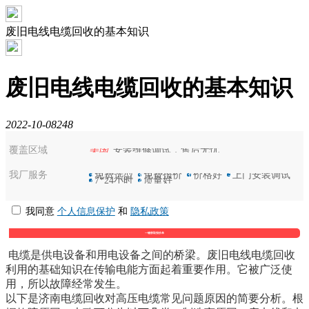
废旧电线电缆回收的基本知识
废旧电线电缆回收的基本知识
2022-10-08
248
覆盖区域
美国
安装维修调试，售后无忧
我厂服务
选
免费选型
保
免费报价
优
价格好
装
上门安装调试
7
7*24小时
好
质量好
我同意
个人信息保护
和
隐私政策
电缆是供电设备和用电设备之间的桥梁。废旧电线电缆回收
利用的基础知识在传输电能方面起着重要作用。它被广泛使
用，所以故障经常发生。
以下是济南电缆回收对高压电缆常见问题原因的简要分析。根