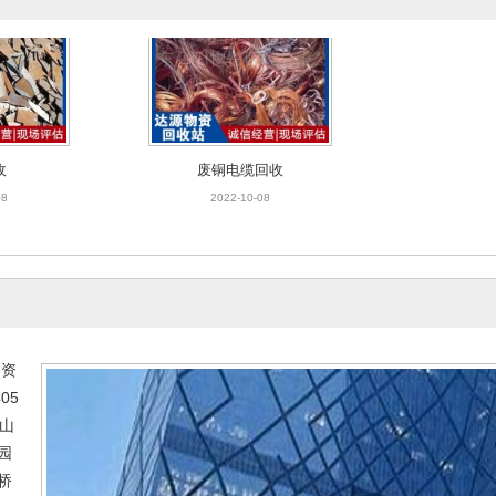
收
废铜电缆回收
08
2022-10-08
收
不锈钢回收
二
物资
08
2022-10-08
2022
05
于山
园
桥